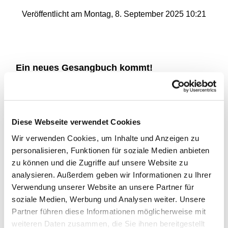
Veröffentlicht am Montag, 8. September 2025 10:21
Ein neues Gesangbuch kommt!
Beim Kirchenältesten-Tag der lutherischen
Gemeinden in Lippe hat Kantor Volker Jänig neue
Lieder vorgestellt und zum Mitsingen eingeladen.
Vertretungs-Kantor Jakob Boudgoust begleitete am
Diese Webseite verwendet Cookies
Flügel im Gemeindehaus St. Nicolai, Superintendent
Wir verwenden Cookies, um Inhalte und Anzeigen zu
Dr. Andreas Lange führte in die Bedeutung des
personalisieren, Funktionen für soziale Medien anbieten
Singens für evangelische Christen ein. Kantor Jänig
zu können und die Zugriffe auf unsere Website zu
berichtete aus der Arbeit der Gesangbuchs-
analysieren. Außerdem geben wir Informationen zu Ihrer
Kommision und von der Geschichte der
Verwendung unserer Website an unsere Partner für
Gesangbücher seit der Reformationszeit. Das neue
soziale Medien, Werbung und Analysen weiter. Unsere
Gesangbuch soll 2027 in die Gemeinden kommen.
Partner führen diese Informationen möglicherweise mit
weiteren Daten zusammen, die Sie ihnen bereitgestellt