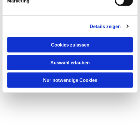
Marketing
u
n
g
Dies könnte Sie auch
Details zeigen
s
interessieren
a
u
Cookies zulassen
s
w
Auswahl erlauben
a
h
l
Nur notwendige Cookies