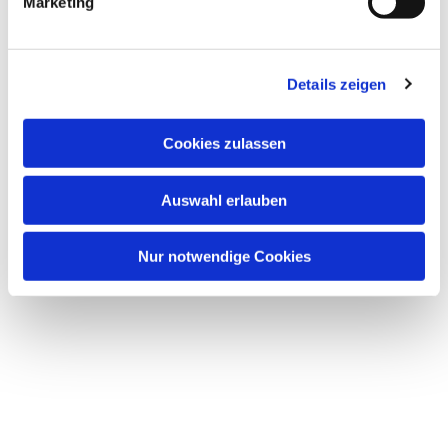
Marketing
u
n
g
Dies könnte Sie auch
Details zeigen
s
interessieren
a
u
Cookies zulassen
s
w
Auswahl erlauben
a
h
l
Nur notwendige Cookies