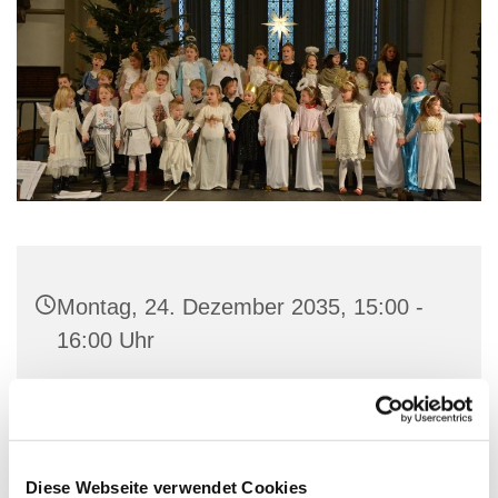
Montag, 24. Dezember 2035, 15:00 -
16:00 Uhr
St. Marien-Kirche, Stiftstraße 3, 32657
Lemgo
Diese Webseite verwendet Cookies
Singschule, Konfi3-Kinder, Kantor KMD