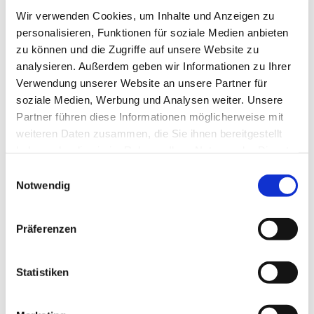
Wir verwenden Cookies, um Inhalte und Anzeigen zu
Volker Jänig, Pfarrer Matthias Altevogt
personalisieren, Funktionen für soziale Medien anbieten
zu können und die Zugriffe auf unsere Website zu
analysieren. Außerdem geben wir Informationen zu Ihrer
Verwendung unserer Website an unsere Partner für
soziale Medien, Werbung und Analysen weiter. Unsere
Partner führen diese Informationen möglicherweise mit
weiteren Daten zusammen, die Sie ihnen bereitgestellt
haben oder die sie im Rahmen Ihrer Nutzung der Dienste
gesammelt haben.
E
Notwendig
i
n
w
Präferenzen
i
l
l
Statistiken
i
g