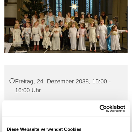
Freitag, 24. Dezember 2038, 15:00 -
16:00 Uhr
St. Marien-Kirche, Stiftstraße 3, 32657
Lemgo
Diese Webseite verwendet Cookies
Singschule, Konfi3-Kinder, Kantor KMD