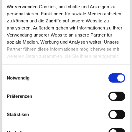
Wir verwenden Cookies, um Inhalte und Anzeigen zu
Volker Jänig, Pfarrer Matthias Altevogt
personalisieren, Funktionen für soziale Medien anbieten
zu können und die Zugriffe auf unsere Website zu
analysieren. Außerdem geben wir Informationen zu Ihrer
Verwendung unserer Website an unsere Partner für
soziale Medien, Werbung und Analysen weiter. Unsere
Partner führen diese Informationen möglicherweise mit
weiteren Daten zusammen, die Sie ihnen bereitgestellt
haben oder die sie im Rahmen Ihrer Nutzung der Dienste
gesammelt haben.
E
Notwendig
i
n
w
Präferenzen
i
l
l
Statistiken
i
g