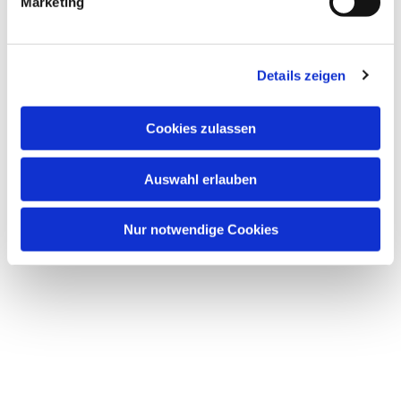
Marketing
u
n
g
Dies könnte Sie auch
Details zeigen
s
interessieren
a
u
Cookies zulassen
s
w
Auswahl erlauben
a
h
l
Nur notwendige Cookies