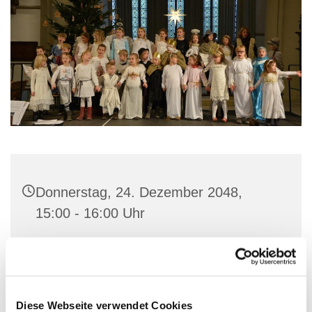
Donnerstag, 24. Dezember 2048,
15:00 - 16:00 Uhr
St. Marien-Kirche, Stiftstraße 3, 32657
Lemgo
Diese Webseite verwendet Cookies
Singschule, Konfi3-Kinder, Kantor KMD