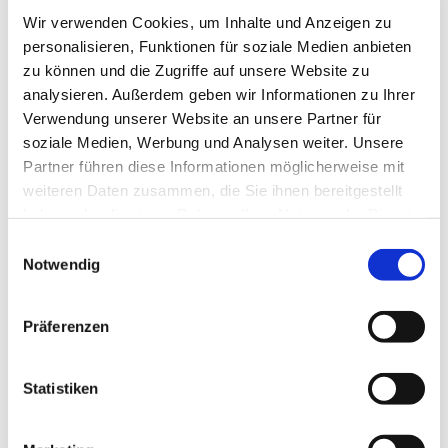
Wir verwenden Cookies, um Inhalte und Anzeigen zu
Volker Jänig, Pfarrer Matthias Altevogt
personalisieren, Funktionen für soziale Medien anbieten
zu können und die Zugriffe auf unsere Website zu
analysieren. Außerdem geben wir Informationen zu Ihrer
Verwendung unserer Website an unsere Partner für
soziale Medien, Werbung und Analysen weiter. Unsere
Partner führen diese Informationen möglicherweise mit
weiteren Daten zusammen, die Sie ihnen bereitgestellt
haben oder die sie im Rahmen Ihrer Nutzung der Dienste
gesammelt haben.
E
Notwendig
i
n
w
Präferenzen
i
l
l
Statistiken
i
g