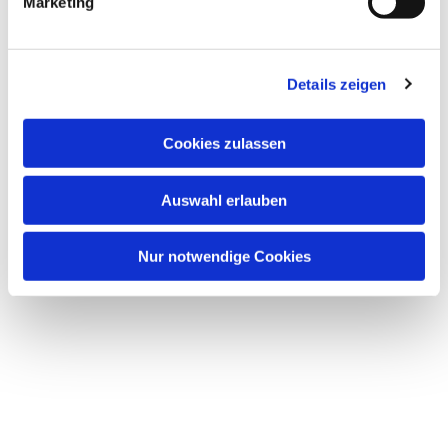
Marketing
u
n
g
Dies könnte Sie auch
Details zeigen
s
interessieren
a
u
Cookies zulassen
s
w
Auswahl erlauben
a
h
l
Nur notwendige Cookies