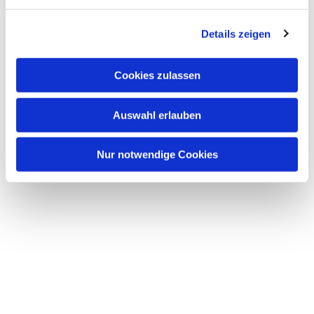
n
Dies könnte Sie auch
g
interessieren
Details zeigen
s
a
u
Cookies zulassen
s
w
Auswahl erlauben
a
h
l
Nur notwendige Cookies