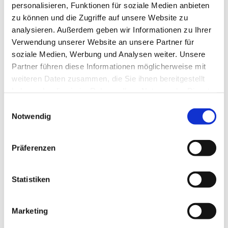
personalisieren, Funktionen für soziale Medien anbieten
zu können und die Zugriffe auf unsere Website zu
analysieren. Außerdem geben wir Informationen zu Ihrer
Verwendung unserer Website an unsere Partner für
soziale Medien, Werbung und Analysen weiter. Unsere
Partner führen diese Informationen möglicherweise mit
weiteren Daten zusammen, die Sie ihnen bereitgestellt
haben oder die sie im Rahmen Ihrer Nutzung der Dienste
gesammelt haben.
E
Notwendig
i
n
w
Präferenzen
i
l
l
Statistiken
i
g
Marketing
u