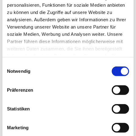
personalisieren, Funktionen für soziale Medien anbieten
zu können und die Zugriffe auf unsere Website zu
analysieren. Außerdem geben wir Informationen zu Ihrer
Verwendung unserer Website an unsere Partner für
soziale Medien, Werbung und Analysen weiter. Unsere
Partner führen diese Informationen möglicherweise mit
weiteren Daten zusammen, die Sie ihnen bereitgestellt
haben oder die sie im Rahmen Ihrer Nutzung der Dienste
gesammelt haben.
E
Notwendig
i
n
w
Präferenzen
i
l
l
Statistiken
i
g
Marketing
u