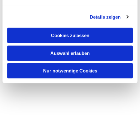
n
Dies könnte Sie auch
g
interessieren
Details zeigen
s
a
u
Cookies zulassen
s
w
Auswahl erlauben
a
h
l
Nur notwendige Cookies