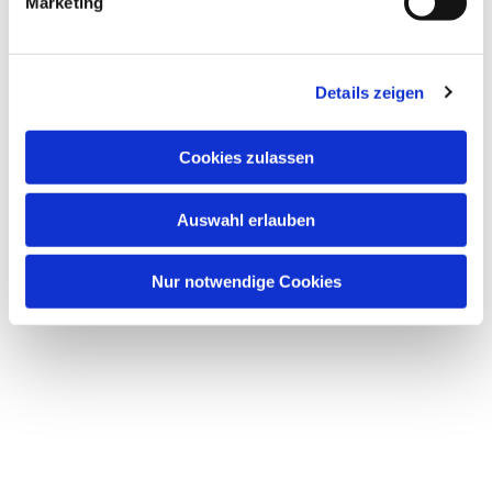
Marketing
u
n
g
Dies könnte Sie auch
Details zeigen
s
interessieren
a
u
Cookies zulassen
s
w
Auswahl erlauben
a
h
l
Nur notwendige Cookies