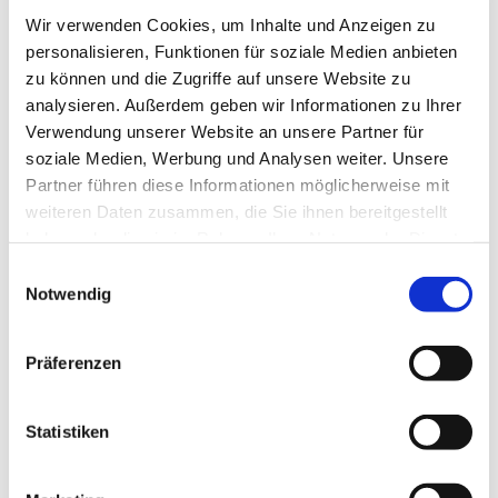
Wir verwenden Cookies, um Inhalte und Anzeigen zu
Thiede, Helga Vogt
personalisieren, Funktionen für soziale Medien anbieten
zu können und die Zugriffe auf unsere Website zu
analysieren. Außerdem geben wir Informationen zu Ihrer
Verwendung unserer Website an unsere Partner für
soziale Medien, Werbung und Analysen weiter. Unsere
Partner führen diese Informationen möglicherweise mit
weiteren Daten zusammen, die Sie ihnen bereitgestellt
haben oder die sie im Rahmen Ihrer Nutzung der Dienste
gesammelt haben.
E
Notwendig
i
n
w
Präferenzen
i
l
l
Statistiken
i
g