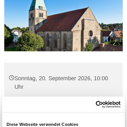
Sonntag, 20. September 2026, 10:00
Uhr
St. Marien-Kirche, Stiftstraße 3, 32657
Lemgo
Diese Webseite verwendet Cookies
Kantor Volker Jänig, Prädikanten Julien