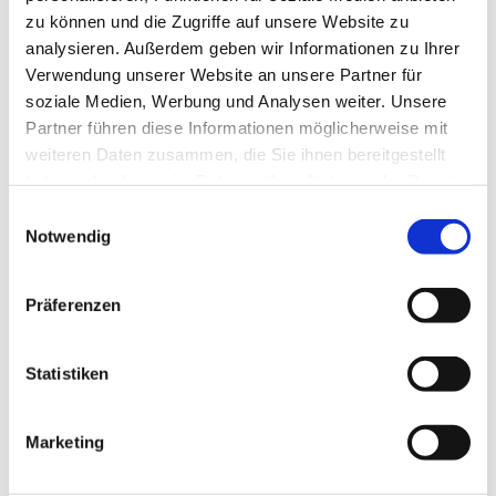
zu können und die Zugriffe auf unsere Website zu
analysieren. Außerdem geben wir Informationen zu Ihrer
Verwendung unserer Website an unsere Partner für
soziale Medien, Werbung und Analysen weiter. Unsere
Partner führen diese Informationen möglicherweise mit
weiteren Daten zusammen, die Sie ihnen bereitgestellt
haben oder die sie im Rahmen Ihrer Nutzung der Dienste
gesammelt haben.
E
Notwendig
i
n
w
Präferenzen
i
l
l
Statistiken
i
g
Marketing
u
Dies könnte Sie auch
n