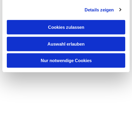
interessieren
g
Details zeigen
s
a
u
Cookies zulassen
s
w
Auswahl erlauben
a
h
l
Nur notwendige Cookies