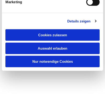
Marketing
u
n
g
Details zeigen
Dies könnte Sie auch
s
interessieren
a
u
Cookies zulassen
s
w
Auswahl erlauben
a
h
l
Nur notwendige Cookies