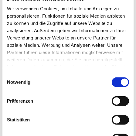
Wir verwenden Cookies, um Inhalte und Anzeigen zu
Pfarrer Matthias Altevogt
personalisieren, Funktionen für soziale Medien anbieten
zu können und die Zugriffe auf unsere Website zu
analysieren. Außerdem geben wir Informationen zu Ihrer
Verwendung unserer Website an unsere Partner für
soziale Medien, Werbung und Analysen weiter. Unsere
Partner führen diese Informationen möglicherweise mit
weiteren Daten zusammen, die Sie ihnen bereitgestellt
haben oder die sie im Rahmen Ihrer Nutzung der Dienste
gesammelt haben.
E
Notwendig
i
n
w
Präferenzen
i
l
l
Statistiken
i
g