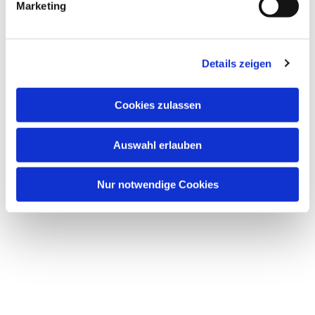
Marketing
u
n
g
Details zeigen
Dies könnte Sie auch
s
interessieren
a
u
Cookies zulassen
s
w
Auswahl erlauben
a
h
l
Nur notwendige Cookies