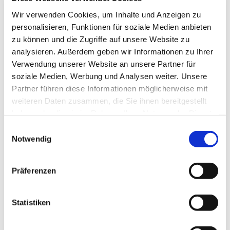
Wir verwenden Cookies, um Inhalte und Anzeigen zu
Pfarrer Matthias Altevogt
personalisieren, Funktionen für soziale Medien anbieten
zu können und die Zugriffe auf unsere Website zu
analysieren. Außerdem geben wir Informationen zu Ihrer
Verwendung unserer Website an unsere Partner für
soziale Medien, Werbung und Analysen weiter. Unsere
Partner führen diese Informationen möglicherweise mit
weiteren Daten zusammen, die Sie ihnen bereitgestellt
haben oder die sie im Rahmen Ihrer Nutzung der Dienste
gesammelt haben.
E
Notwendig
i
n
w
Präferenzen
i
l
l
Statistiken
i
g