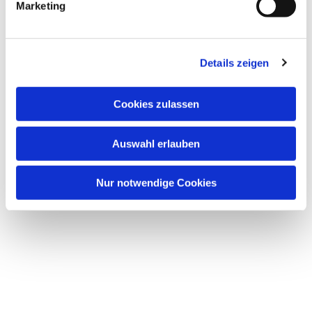
Marketing
u
n
g
Details zeigen
Dies könnte Sie auch
s
interessieren
a
u
Cookies zulassen
s
w
Auswahl erlauben
a
h
l
Nur notwendige Cookies