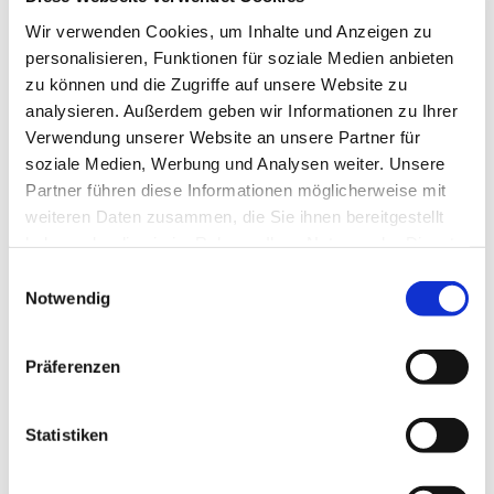
Wir verwenden Cookies, um Inhalte und Anzeigen zu
Pfarrer Matthias Altevogt
personalisieren, Funktionen für soziale Medien anbieten
zu können und die Zugriffe auf unsere Website zu
analysieren. Außerdem geben wir Informationen zu Ihrer
Verwendung unserer Website an unsere Partner für
soziale Medien, Werbung und Analysen weiter. Unsere
Partner führen diese Informationen möglicherweise mit
weiteren Daten zusammen, die Sie ihnen bereitgestellt
haben oder die sie im Rahmen Ihrer Nutzung der Dienste
gesammelt haben.
E
Notwendig
i
n
w
Präferenzen
i
l
l
Statistiken
i
g