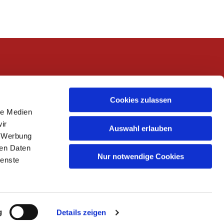
Cookies zulassen
le Medien
ir
Auswahl erlauben
, Werbung
ren Daten
Nur notwendige Cookies
ienste
g
Details zeigen