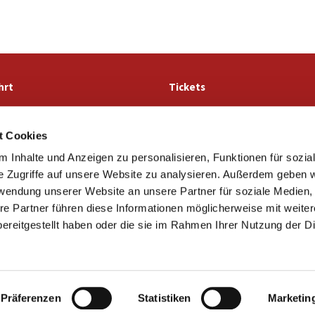
hrt
Tickets
t Cookies
Ev.-luth. Kirchengemeinde St. Marien Lemgo

 Inhalte und Anzeigen zu personalisieren, Funktionen für sozia
· Stiftstraße 56
32657 Lemgo
e Zugriffe auf unsere Website zu analysieren. Außerdem geben w
05261 4981

rwendung unserer Website an unsere Partner für soziale Medien
info@marien-lemgo.de

re Partner führen diese Informationen möglicherweise mit weite
Kontaktinformationen
Cookie-Richtlinie
Impressum
ereitgestellt haben oder die sie im Rahmen Ihrer Nutzung der D
Datenschutzerklärung
ChurchDesk-Login
Präferenzen
Statistiken
Marketin