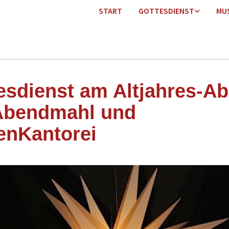
START
GOTTESDIENST
MU
esdienst am Altjahres-A
Abendmahl und
enKantorei