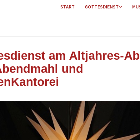
START
GOTTESDIENST
MU
esdienst am Altjahres-A
Abendmahl und
enKantorei