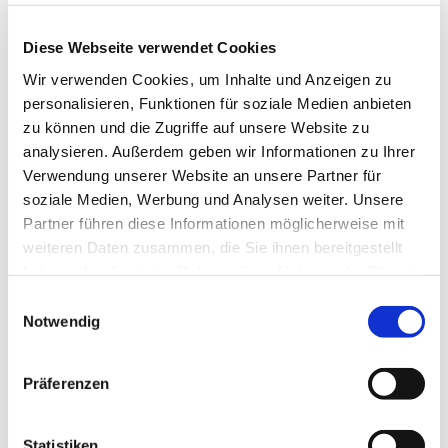
Weitere Infos, Teilnahme - und Stornobedingungen
findest Du hier.
Diese Webseite verwendet Cookies
Anmeldeschluss am 16. Februar 2025!!!
Wir verwenden Cookies, um Inhalte und Anzeigen zu
personalisieren, Funktionen für soziale Medien anbieten
Im Ticketpreis sind enthalten: Eintritt zu allen
zu können und die Zugriffe auf unsere Website zu
Veranstaltungen, Fahrkarte ÖPNV Hannover, Zugang
analysieren. Außerdem geben wir Informationen zu Ihrer
zur Kirchentags-App mit Programm und digitaler
Verwendung unserer Website an unsere Partner für
Eintrittskarte.
soziale Medien, Werbung und Analysen weiter. Unsere
Partner führen diese Informationen möglicherweise mit
Bei der Anmeldung kannst Du dazu buchen: Hin- und
weiteren Daten zusammen, die Sie ihnen bereitgestellt
Rückfahrt im Bus, 4 Übernachtungen mit Frühstück in
haben oder die sie im Rahmen Ihrer Nutzung der Dienste
einer Schule (Im Klassenraum mit Isomatte und
gesammelt haben.
Schlafsack).
E
Notwendig
i
Als Betreuer
von der Gemeinde St. Marien fahren
n
mit: Pastor Matthias Altevogt und Annika Menking.
w
Zuschuss:
Jugendliche Teilnehmer aus Gemeinde St.
Präferenzen
i
Marien erhalten einen Zuschuss von 50 Euro (bitte
l
formlos per Mail beantragen bei
altevogt@marien-
l
Statistiken