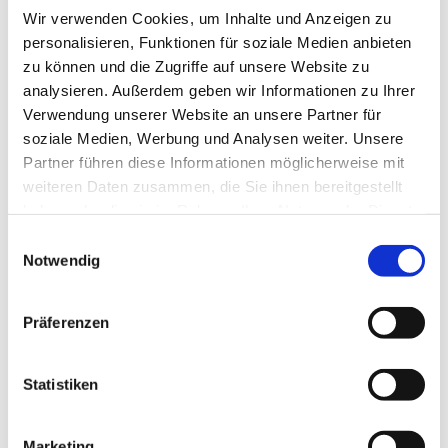
Wir verwenden Cookies, um Inhalte und Anzeigen zu
personalisieren, Funktionen für soziale Medien anbieten
Konfirmanden-Untericht im 3. Schuljahr
zu können und die Zugriffe auf unsere Website zu
analysieren. Außerdem geben wir Informationen zu Ihrer
Verwendung unserer Website an unsere Partner für
soziale Medien, Werbung und Analysen weiter. Unsere
Partner führen diese Informationen möglicherweise mit
weiteren Daten zusammen, die Sie ihnen bereitgestellt
haben oder die sie im Rahmen Ihrer Nutzung der Dienste
gesammelt haben.
E
Notwendig
i
n
w
Präferenzen
i
l
l
Statistiken
i
g
Marketing