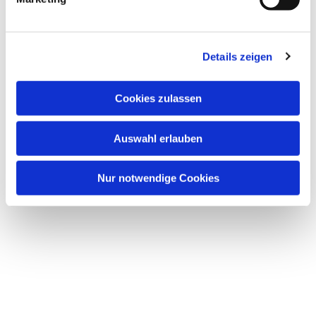
u
n
g
Dies könnte Sie auch
Details zeigen
s
interessieren
a
u
Cookies zulassen
s
w
Auswahl erlauben
a
h
l
Nur notwendige Cookies