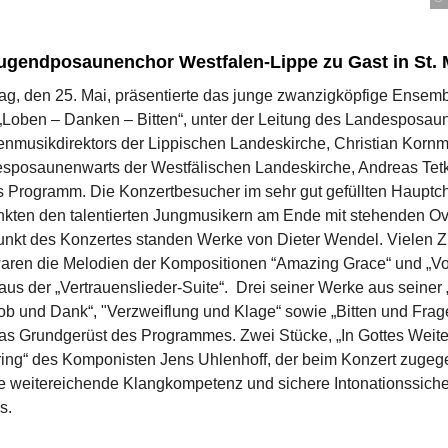
ugendposaunenchor Westfalen-Lippe zu Gast in St. 
g, den 25. Mai, präsentierte das junge zwanzigköpfige Ensemb
 „Loben – Danken – Bitten“, unter der Leitung des Landesposau
enmusikdirektors der Lippischen Landeskirche, Christian Korn
sposaunenwarts der Westfälischen Landeskirche, Andreas Tetk
es Programm. Die Konzertbesucher im sehr gut gefüllten Hauptc
nkten den talentierten Jungmusikern am Ende mit stehenden Ov
punkt des Konzertes standen Werke von Dieter Wendel. Vielen Z
aren die Melodien der Kompositionen “Amazing Grace“ und „V
aus der „Vertrauenslieder-Suite“. Drei seiner Werke aus seiner
Lob und Dank“, "Verzweiflung und Klage“ sowie „Bitten und Frag
das Grundgerüst des Programmes. Zwei Stücke, „In Gottes Weite
ing“ des Komponisten Jens Uhlenhoff, der beim Konzert zugeg
ie weitereichende Klangkompetenz und sichere Intonationssiche
s.