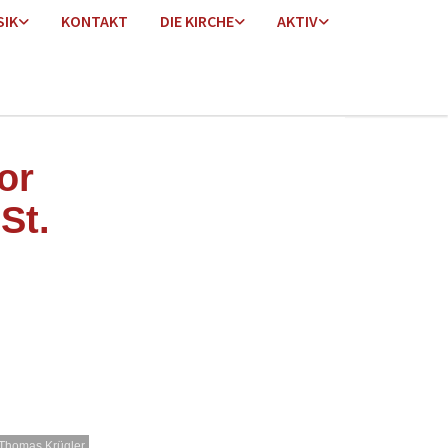
SIK
KONTAKT
DIE KIRCHE
AKTIV
or
St.
Thomas Krügler