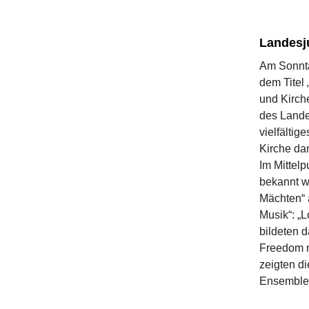
Landesj
Am Sonnta
dem Titel
und Kirch
des Lande
vielfältig
Kirche da
Im Mittel
bekannt w
Mächten“ 
Musik“: „
bildeten 
Freedom r
zeigten d
Ensemble