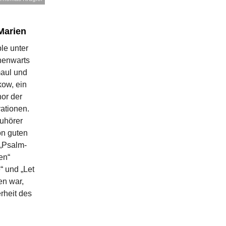
Marien
le unter
nenwarts
maul und
ow, ein
hor der
ationen.
uhörer
on guten
 „Psalm-
en“
“ und „Let
en war,
rheit des