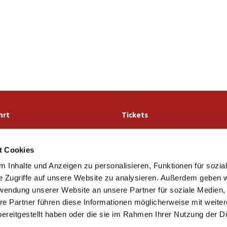
hrt
Tickets
t Cookies
Ev.-luth. Kirchengemeinde St. Marien Lemgo

 Inhalte und Anzeigen zu personalisieren, Funktionen für sozia
· Stiftstraße 56
32657 Lemgo
e Zugriffe auf unsere Website zu analysieren. Außerdem geben w
05261 4981

rwendung unserer Website an unsere Partner für soziale Medien
info@marien-lemgo.de

re Partner führen diese Informationen möglicherweise mit weite
Kontaktinformationen
Cookie-Richtlinie
Impressum
ereitgestellt haben oder die sie im Rahmen Ihrer Nutzung der D