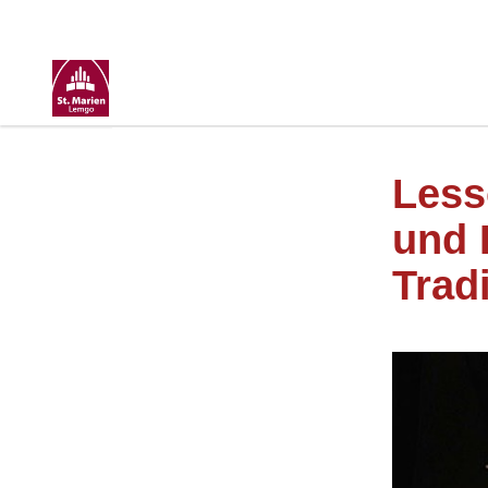
Less
und 
Trad