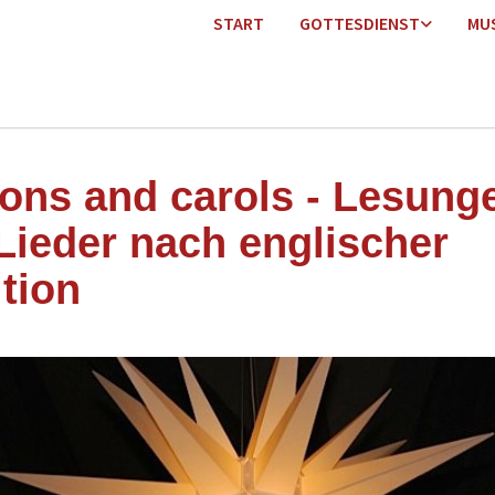
START
GOTTESDIENST
MU
ons and carols - Lesung
Lieder nach englischer
ition