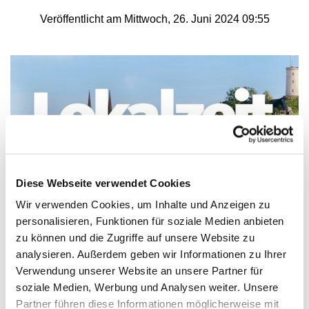
Veröffentlicht am Mittwoch, 26. Juni 2024 09:55
Diese Webseite verwendet Cookies
Wir verwenden Cookies, um Inhalte und Anzeigen zu
personalisieren, Funktionen für soziale Medien anbieten
zu können und die Zugriffe auf unsere Website zu
"Lokalzeit" berichtet aus Lemgo
analysieren. Außerdem geben wir Informationen zu Ihrer
Verwendung unserer Website an unsere Partner für
Heute in der Lokalzeit um 19.30 Uhr: Bericht über die
soziale Medien, Werbung und Analysen weiter. Unsere
Lemgoer Initiative "Abschied in Würde" für Menschen,
Partner führen diese Informationen möglicherweise mit