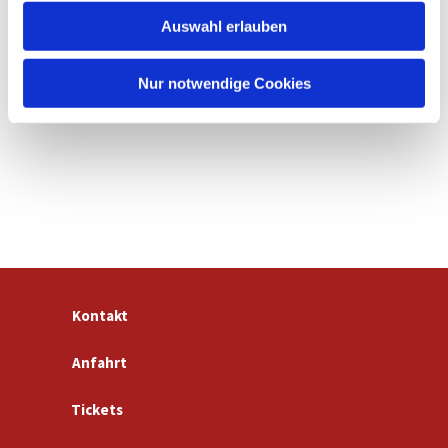
w
Auswahl erlauben
a
h
l
Nur notwendige Cookies
Kontakt
Anfahrt
Tickets