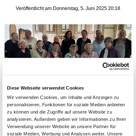
Veröffentlicht am Donnerstag, 5. Juni 2025 20:18
Diese Webseite verwendet Cookies
Wir verwenden Cookies, um Inhalte und Anzeigen zu
personalisieren, Funktionen für soziale Medien anbieten
Mittagsgebet: Gemeinsam beten und essen
zu können und die Zugriffe auf unsere Website zu
analysieren. Außerdem geben wir Informationen zu Ihrer
Jeden Mittwoch um 12.30 Uhr läuten die Glocken zum
Verwendung unserer Website an unsere Partner für
Mittagsgebet in St. Marien. Nach der Andacht
soziale Medien, Werbung und Analysen weiter. Unsere