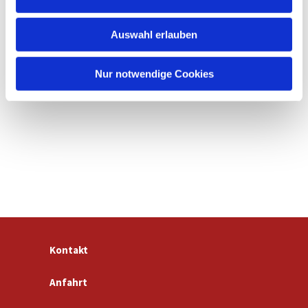
s
w
Auswahl erlauben
a
h
l
Nur notwendige Cookies
Kontakt
Anfahrt