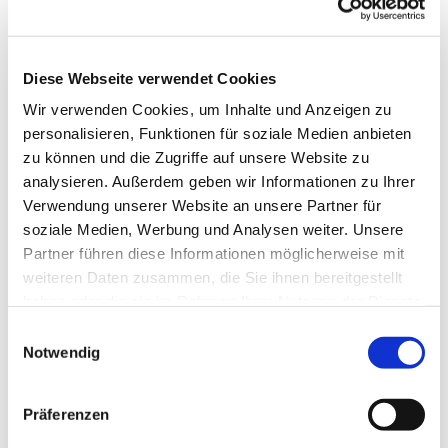
Musikalischer Gottesdienst an der
historischen Schwalbennestorgel in St.
Marien Lemgo
Diese Webseite verwendet Cookies
Am 2. Advent, Sonntag, 8. Dezember um 10 Uhr, findet
Wir verwenden Cookies, um Inhalte und Anzeigen zu
in der St. Marien-Kirche Lemgo ein musikalischer
personalisieren, Funktionen für soziale Medien anbieten
Gottesdienst mit der Schwalbennestorgel statt.
zu können und die Zugriffe auf unsere Website zu
analysieren. Außerdem geben wir Informationen zu Ihrer
Es musizieren an den historischen Blockflöten
Verwendung unserer Website an unsere Partner für
Sebastian Kausch und Boglarka Baykov und an der
soziale Medien, Werbung und Analysen weiter. Unsere
Orgel Volker Jänig. Zu hören sind Werke von Dario
Partner führen diese Informationen möglicherweise mit
Castello, Johann Michael Schein u.a.
weiteren Daten zusammen, die Sie ihnen bereitgestellt
Die historischen Flöten wurden vor 10 Jahren
haben oder die sie im Rahmen Ihrer Nutzung der Dienste
angeschafft, um mit der Schwalbennestorgel
gesammelt haben.
E
zusammen muszieren zu können. Sie sind nach
Notwendig
i
historischen Vorbildern aus dem 17. Jahrhundert
n
nachgebaut worden und klingen einen ¾ Ton höher
w
Präferenzen
als normale Instrumente.
i