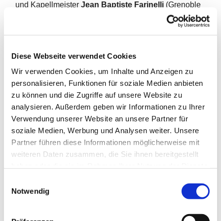
und Kapellmeister
Jean Baptiste Farinelli
(Grenoble
1655 – Venedig 1720).
Die polyglotte Namensgebung Farinel(li)s (vergleiche
Jean Baptiste Lulli/y) spiegelt die beiden wichtigsten
Impulse des musikalischen Barock wider:
Diese Webseite verwendet Cookies
Französischen Charme und italienische Leidenschaft.
Wir verwenden Cookies, um Inhalte und Anzeigen zu
personalisieren, Funktionen für soziale Medien anbieten
Das
Ensemble Farinel
widmet sich der Kammermusik
zu können und die Zugriffe auf unsere Website zu
des Barock in solistischer Besetzung.
analysieren. Außerdem geben wir Informationen zu Ihrer
Farinellis Musiker spielen auf historischen
Verwendung unserer Website an unsere Partner für
Instrumenten: Die Beschäftigung mit den Zeugnissen
soziale Medien, Werbung und Analysen weiter. Unsere
alter Musik dient als Quelle und Anregung zu
Partner führen diese Informationen möglicherweise mit
lebendiger und stilgerechter Interpretation. In
weiteren Daten zusammen, die Sie ihnen bereitgestellt
thematisch motivierten Programmen werden
haben oder die sie im Rahmen Ihrer Nutzung der Dienste
unbekannte den berühmten Werken des 17./18.
gesammelt haben.
Jahrhunderts gegenübergestellt und auch Rezitation
E
und Tanz mit einbezogen. Prunkvolle Feiern des
Notwendig
i
Fürstenhauses Hannover werden musikalisch
n
nachgezeichnet und mit Zitaten aus zeitgenössischen
w