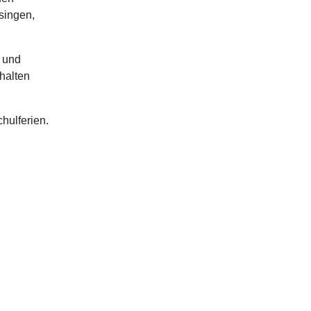
tsingen,
 und
halten
hulferien.