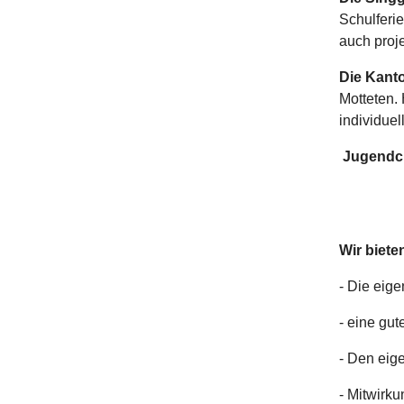
Schulferie
auch proj
Die Kant
Motteten. 
individue
Jugendch
Wir biete
- Die eig
- eine gu
- Den eige
- Mitwirku