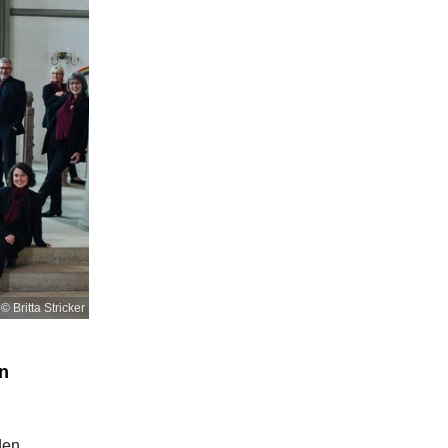
© Britta Stricker
n
den