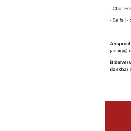
- Chor-Fr
- Beifall -
Ansprech
jaenig@m
Bibelver
dankbar 