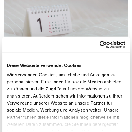
Diese Webseite verwendet Cookies
Wir verwenden Cookies, um Inhalte und Anzeigen zu
Sonntag, 1. Januar 2040, 17:00 Uhr
personalisieren, Funktionen für soziale Medien anbieten
zu können und die Zugriffe auf unsere Website zu
analysieren. Außerdem geben wir Informationen zu Ihrer
Kirche St. Nicolai
Verwendung unserer Website an unsere Partner für
soziale Medien, Werbung und Analysen weiter. Unsere
Pfr. Erichsmeier
Partner führen diese Informationen möglicherweise mit
weiteren Daten zusammen, die Sie ihnen bereitgestellt
haben oder die sie im Rahmen Ihrer Nutzung der Dienste