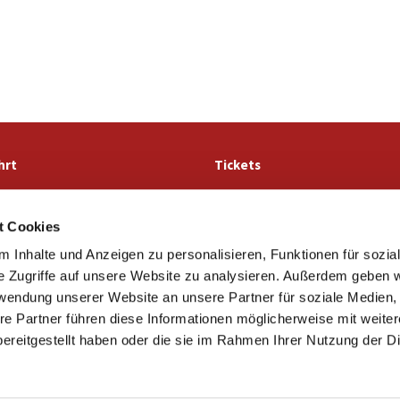
hrt
Tickets
t Cookies
Ev.-luth. Kirchengemeinde St. Marien Lemgo

 Inhalte und Anzeigen zu personalisieren, Funktionen für sozia
· Stiftstraße 56
32657 Lemgo
e Zugriffe auf unsere Website zu analysieren. Außerdem geben w
05261 4981

rwendung unserer Website an unsere Partner für soziale Medien
info@marien-lemgo.de

re Partner führen diese Informationen möglicherweise mit weite
Kontaktinformationen
Cookie-Richtlinie
Impressum
ereitgestellt haben oder die sie im Rahmen Ihrer Nutzung der D
Datenschutzerklärung
ChurchDesk-Login