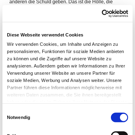
anderen die Schuld geben. Das ist die Hölle, die
selbstgewählte. Schuld eingestehen, um Vergebung
bitten, Versöhnung erleben, das ist das Paradies. Wer
das tut, der geht mit Jesus in den Himmel. Für den
wirft Jesus sich in die Bresche und in die Waagschale.
Diese Webseite verwendet Cookies
Macht sich zu meinem Anwalt im Jüngsten Gericht.
Wir verwenden Cookies, um Inhalte und Anzeigen zu
Erwirkt den Freispruch, die Begnadigung. Auch nach
personalisieren, Funktionen für soziale Medien anbieten
den schlimmsten Sünden.
zu können und die Zugriffe auf unsere Website zu
analysieren. Außerdem geben wir Informationen zu Ihrer
Verwendung unserer Website an unsere Partner für
In der Ausbildung habe ich ein paar gute Regeln fürs
soziale Medien, Werbung und Analysen weiter. Unsere
Predigen gelernt:
Partner führen diese Informationen möglicherweise mit
weiteren Daten zusammen, die Sie ihnen bereitgestellt
Rechne immer damit, dass Gott durch diesen Text hier
haben oder die sie im Rahmen Ihrer Nutzung der Dienste
und heute zu dir spricht. Und: In jedem Bibeltext steckt
gesammelt haben.
ein Evangelium. Eine gute Botschaft, mit der Gott dich
E
Notwendig
stärkt, Mut macht, weiterhilft. Wenn du diese Botschaft
i
gefunden hast, kannst du damit auf die Kanzel. Aber
n
erst dann!
w