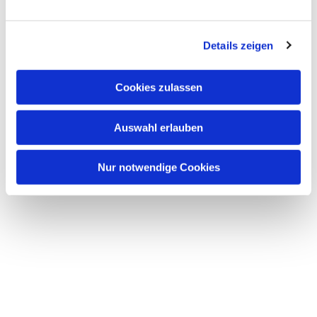
n
Dies könnte Sie auch
g
interessieren
Details zeigen
s
a
u
Cookies zulassen
s
w
Auswahl erlauben
a
h
l
Nur notwendige Cookies