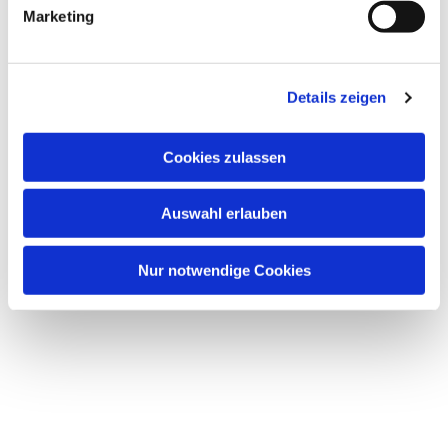
g
Marketing
u
n
g
Details zeigen
s
Dies könnte Sie auch
a
interessieren
u
Cookies zulassen
s
w
Auswahl erlauben
a
h
l
Nur notwendige Cookies