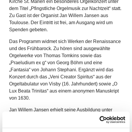
Kirche St. Marien ein besonderes Orgelkonzert unter
dem Titel „Pfingstliche Orgelmusik zur Nachtzeit“ statt.
Zu Gast ist der Organist Jan Willem Jansen aus
Toulouse. Der Eintritt ist frei, am Ausgang wird um
Spenden gebeten.
Das Programm widmet sich Werken der Renaissance
und des Frühbarock. Zu hören sind ausgewählte
Orgelwerke von Thomas Tomkins sowie das
„Praeludium ex g“ von Georg Böhm und eine
„Fantasia“ von Johann Stephani. Ergänzt wird das
Konzert durch das „Veni Creator Spiritus“ aus der
Orgeltabulatur von Visby (16. Jahrhundert) sowie „O
Lux Beata Trinitas“ aus einem anonymen Manuskript
von 1630.
Jan Willem Jansen erhielt seine Ausbildung unter
anderem in Den Haag, Amsterdam und Toulouse. Er
ist seit vielen Jahren als Organist und Cembalist tätig
und unterrichtet am Konservatorium in Toulouse. Dort