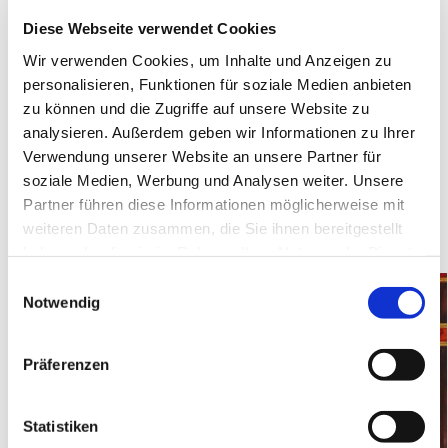
gründete er die Abteilung für Alte Musik und ist
Diese Webseite verwendet Cookies
Mitverantwortlicher für den Studiengang Orgel und
Wir verwenden Cookies, um Inhalte und Anzeigen zu
Tasteninstrumente. Zudem ist er künstlerischer Leiter
personalisieren, Funktionen für soziale Medien anbieten
des Festivals „Toulouse les Orgues“. Als Interpret
zu können und die Zugriffe auf unsere Website zu
arbeitete er mit bedeutenden Ensembles der
analysieren. Außerdem geben wir Informationen zu Ihrer
Barockmusik zusammen und ist Organist an
Verwendung unserer Website an unsere Partner für
bedeutenden Kirchen in Toulouse.
soziale Medien, Werbung und Analysen weiter. Unsere
Partner führen diese Informationen möglicherweise mit
weiteren Daten zusammen, die Sie ihnen bereitgestellt
haben oder die sie im Rahmen Ihrer Nutzung der Dienste
gesammelt haben.
E
Notwendig
i
n
w
Präferenzen
i
l
l
Statistiken