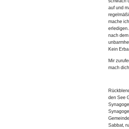
schwach d
auf und m
regelmäßi
mache ich
erledigen
nach dem 
unbarmherz
Kein Erba
Mir zurufe
mach dich 
Rückblende
den See G
Synagoge 
Synagogenv
Gemeinde, 
Sabbat, n