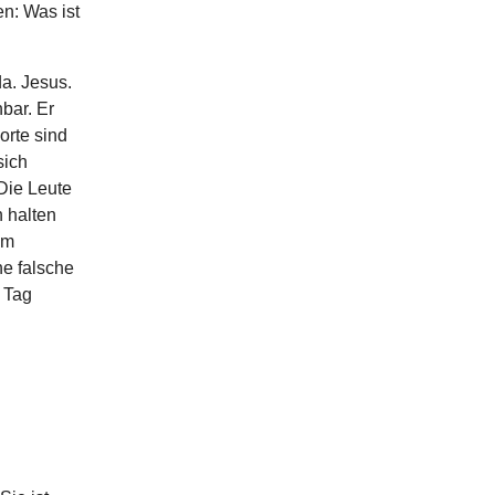
en: Was ist
da. Jesus.
bar. Er
orte sind
sich
Die Leute
 halten
im
ne falsche
r Tag