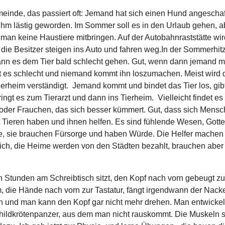
einde, das passiert oft: Jemand hat sich einen Hund angeschaff
 ihm lästig geworden. Im Sommer soll es in den Urlaub gehen, a
 man keine Haustiere mitbringen. Auf der Autobahnraststätte wir
 die Besitzer steigen ins Auto und fahren weg.In der Sommerhit
nn es dem Tier bald schlecht gehen. Gut, wenn dann jemand m
 es schlecht und niemand kommt ihn loszumachen. Meist wird 
ierheim verständigt. Jemand kommt und bindet das Tier los, gib
ingt es zum Tierarzt und dann ins Tierheim. Vielleicht findet es
oder Frauchen, das sich besser kümmert. Gut, dass sich Mens
t Tieren haben und ihnen helfen. Es sind fühlende Wesen, Gott
, sie brauchen Fürsorge und haben Würde. Die Helfer machen 
ich, die Heime werden von den Städten bezahlt, brauchen aber
Stunden am Schreibtisch sitzt, den Kopf nach vorn gebeugt z
m, die Hände nach vorn zur Tastatur, fängt irgendwann der Nack
 und man kann den Kopf gar nicht mehr drehen. Man entwickelt
childkrötenpanzer, aus dem man nicht rauskommt. Die Muskeln s