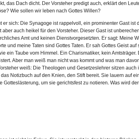
, das Dach dicht. Der Vorsteher predigt auch, erklärt den Leut
öse? Wie sollen wir leben nach Gottes Willen?
t er sich: Die Synagoge ist rappelvoll, ein prominenter Gast ist 
t aber auch heikel für den Vorsteher. Dieser Gast ist unberechen
irchliches Amt und keinen Dienstvorgesetzten. Er sagt: Meine W
te und meine Taten sind Gottes Taten. Er sah Gottes Geist auf 
e ein Taube vom Himmel. Ein Charismatiker, kein Amtsträger. 
istert. Aber man weiß man nicht was kommt und was man davon
 Vorsteher weiß: Die Theologen und Gesetzeslehrer sitzen auch 
das Notizbuch auf den Knien, den Stift bereit. Sie lauern auf ei
e Gotteslästerung, um sie gerichtsfest zu notieren. Was wird de