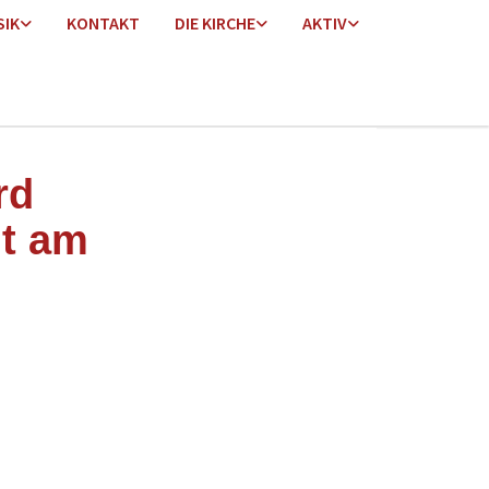
SIK
KONTAKT
DIE KIRCHE
AKTIV
rd
gt am