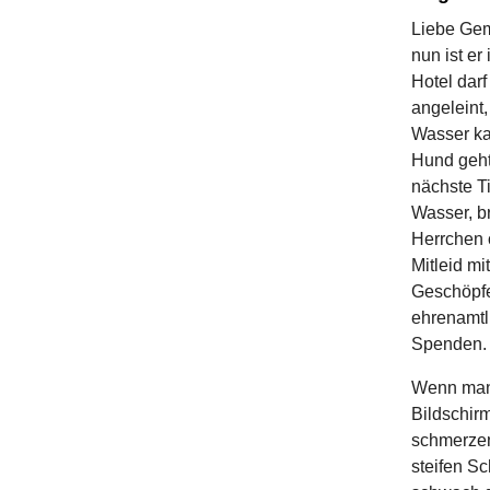
Liebe Gem
nun ist er
Hotel darf
angeleint,
Wasser ka
Hund geht
nächste T
Wasser, br
Herrchen 
Mitleid mi
Geschöpfe
ehrenamtl
Spenden.
Wenn man 
Bildschir
schmerzen
steifen S