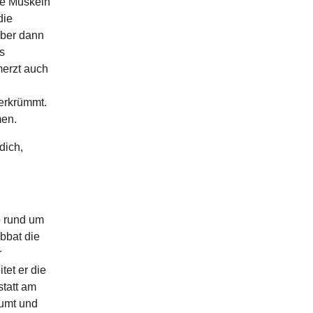
ie Muskeln
die
aber dann
s
erzt auch
verkrümmt.
men.
dich,
o rund um
bbat die
r
tet er die
statt am
umt und