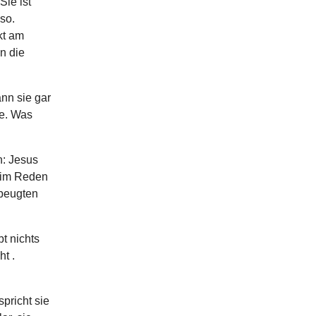
Sie ist
 so.
kt am
n die
nn sie gar
ie. Was
n: Jesus
Beim Reden
ebeugten
t nichts
t .
spricht sie