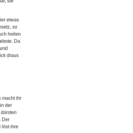
ar, sie
ier etwas
esetz, so
euch heilen
Gebote. Da
 und
ick draus
 macht ihr
in der
t dürsten
. Der
löst ihre