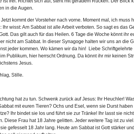
e ist frei. Richtet sich auf, steht mit geradem Rücken. Der Blick kl
en in die Augen.
. Jetzt kommt der Vorsteher nach vorne. Moment mal, ich muss h
n: Ihr wisst: Am Sabbat ist alle Arbeit verboten. So sagt es das G
s Gott. Das gilt auch für das Heilen. 6 Tage die Woche könnt ihr 
ber nicht am Sabbat. In dieser Synagoge halten wir uns an die 
onst jeder kommen. Wo kämen wir da hin! Liebe Schriftgelehrte
im Publikum, hier herrscht Ordnung. Da könnt ihr mir keinen Str
öchstens Jesus.
ag, Stille.
chtung hat zu tun. Schwenk zurück auf Jesus: Ihr Heuchler! Was
abbat mit euren Tieren? Ochs und Esel, wenn sie Durst haben 
e? Ihr bindet sie los und führt sie zur Tränke! Ihr lasst sie nich
. Diese Frau hat 18 Jahre gelitten. Jeder weitere Tag ist zu viel
 sie gefesselt 18 Jahr lang. Heute am Sabbat ist Gott stärker und 