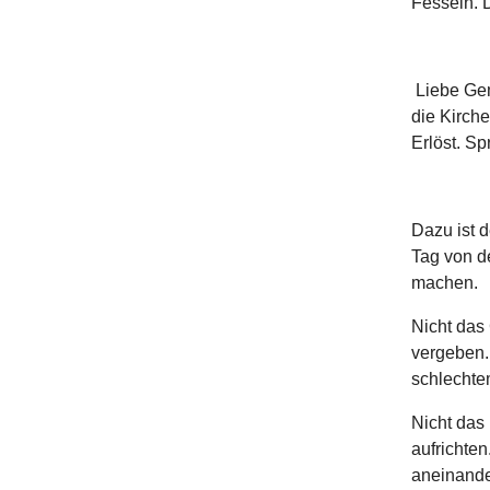
Fesseln. 
Liebe Gem
die Kirche
Erlöst. Sp
Dazu ist 
Tag von de
machen.
Nicht das
vergeben. 
schlechte
Nicht das 
aufrichte
aneinande