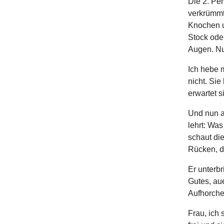
Die 2. Per
verkrümmt,
Knochen u
Stock ode
Augen. Nu
Ich hebe 
nicht. Sie
erwartet 
Und nun al
lehrt: Wa
schaut di
Rücken, d
Er unterbr
Gutes, aue
Aufhorche
Frau, ich 