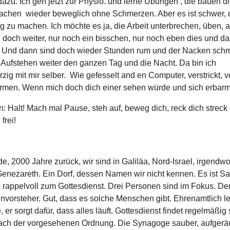
azu. Ich geh jetzt zur Physio. und lerne Übungen , die bauen d
achen wieder beweglich ohne Schmerzen. Aber es ist schwer, 
g zu machen. Ich möchte es ja, die Arbeit unterbrechen, üben, 
 doch weiter, nur noch ein bisschen, nur noch eben dies und da
. Und dann sind doch wieder Stunden rum und der Nacken schm
Aufstehen weiter den ganzen Tag und die Nacht. Da bin ich
ig mit mir selber. Wie gefesselt and en Computer, verstrickt, 
rmen. Wenn mich doch dich einer sehen würde und sich erbar
n: Halt! Mach mal Pause, steh auf, beweg dich, reck dich streck 
frei!
, 2000 Jahre zurück, wir sind in Galiläa, Nord-Israel, irgendw
enezareth. Ein Dorf, dessen Namen wir nicht kennen. Es ist Sa
rappelvoll zum Gottesdienst. Drei Personen sind im Fokus. De
orsteher. Gut, dass es solche Menschen gibt. Ehrenamtlich lei
er sorgt dafür, dass alles läuft. Gottesdienst findet regelmäßig 
ach der vorgesehenen Ordnung. Die Synagoge sauber, aufgerä