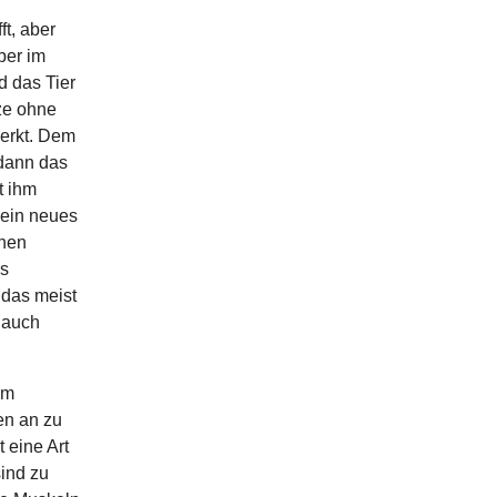
t, aber
ber im
d das Tier
ze ohne
erkt. Dem
dann das
t ihm
 ein neues
chen
es
das meist
 auch
um
en an zu
 eine Art
ind zu