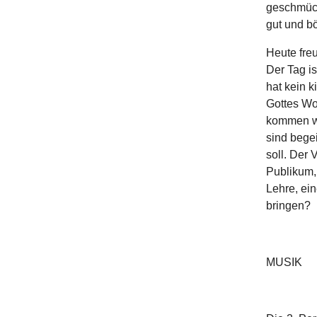
geschmückt
gut und b
Heute freu
Der Tag is
hat kein k
Gottes Wor
kommen wi
sind bege
soll. Der
Publikum, 
Lehre, ein
bringen?
MUSIK