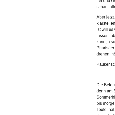
frei und si
schaut all
Aber jetzt
klarstelle
ist will e
lassen, a
kann ja s
Pharisäer 
drehen, h
Paukenschl
Die Beleu
denn am S
Sommerhitz
bis morgen
Teufel hat