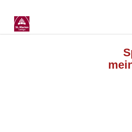
S
mein