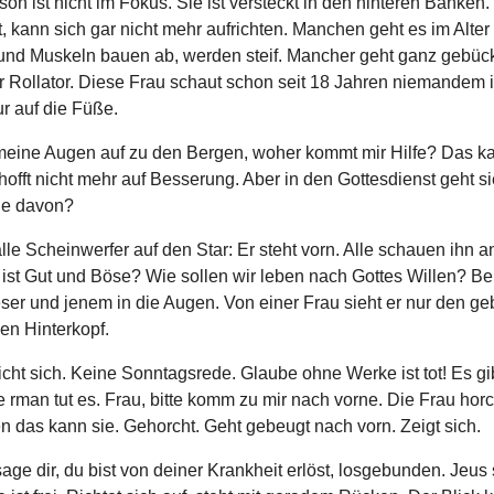
son ist nicht im Fokus. Sie ist versteckt in den hinteren Bänken. 
 kann sich gar nicht mehr aufrichten. Manchen geht es im Alter
nd Muskeln bauen ab, werden steif. Mancher geht ganz gebüc
r Rollator. Diese Frau schaut schon seit 18 Jahren niemandem i
r auf die Füße.
meine Augen auf zu den Bergen, woher kommt mir Hilfe? Das ka
 hofft nicht mehr auf Besserung. Aber in den Gottesdienst geht s
sie davon?
le Scheinwerfer auf den Star: Er steht vorn. Alle schauen ihn a
s ist Gut und Böse? Wie sollen wir leben nach Gottes Willen? 
eser und jenem in die Augen. Von einer Frau sieht er nur den g
en Hinterkopf.
icht sich. Keine Sonntagsrede. Glaube ohne Werke ist tot! Es gib
 rman tut es. Frau, bitte komm zu mir nach vorne. Die Frau horch
n das kann sie. Gehorcht. Geht gebeugt nach vorn. Zeigt sich.
sage dir, du bist von deiner Krankheit erlöst, losgebunden. Jeus 