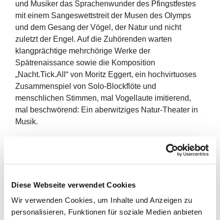
und Musiker das Sprachenwunder des Pfingstfestes
mit einem Sangeswettstreit der Musen des Olymps
und dem Gesang der Vögel, der Natur und nicht
zuletzt der Engel. Auf die Zuhörenden warten
klangprächtige mehrchörige Werke der
Spätrenaissance sowie die Komposition
„Nacht.Tick.All“ von Moritz Eggert, ein hochvirtuoses
Zusammenspiel von Solo-Blockflöte und
menschlichen Stimmen, mal Vogellaute imitierend,
mal beschwörend: Ein aberwitziges Natur-Theater in
Musik.
Das professionelle Ensemble
Seicento
vocale
realisiert seit 2016 Konzertprojekte in flexiblen
Besetzungen insbesondere in der Region Westfalen-
Lippe. Die Arbeit fokussiert sich dabei auf eine
Diese Webseite verwendet Cookies
moderne, historisch informierte Aufführungspraxis, die
Wir verwenden Cookies, um Inhalte und Anzeigen zu
einen homogenen Chorklang mit den solistischen
personalisieren, Funktionen für soziale Medien anbieten
Stärken der Sänger*innen verbindet.
Seicento