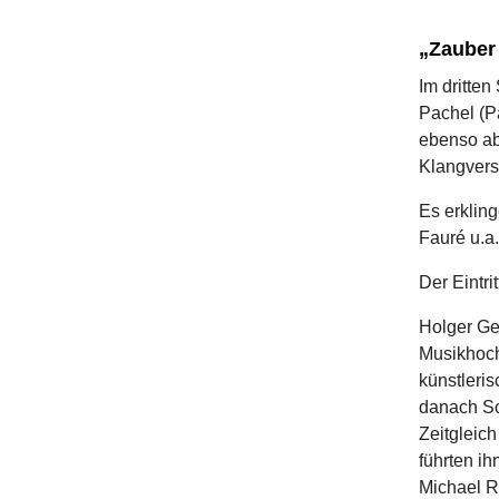
„Zauber 
Im dritte
Pachel (P
ebenso ab
Klangvers
Es erklin
Fauré u.
Der Eintri
Holger Geh
Musikhochs
künstleri
danach So
Zeitgleich
führten i
Michael Ra