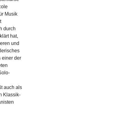
cole
ür Musik
t
ch durch
̈rt hat,
ieren und
tlerisches
 einer der
eten
Solo-
t auch als
n Klassik-
nisten