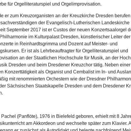
e für Orgelliteraturspiel und Orgelimprovisation.
e er zum Kreuzorganisten an der Kreuzkirche Dresden berufen
sachverständigen der Evangelisch-Lutherischen Landeskirch
Seit September 2017 ist er Custos der neuen Konzertsaalorgel d
hilharmonie im Kulturpalast Dresden, künstlerischer Leiter der
nzerte in Reinhardtsgrimma und Dozent auf Meister- und
gskursen. Er ist als Lehrbeauftragter für Orgelliteraturspiel und
visation an der Staatlichen Hochschule für Musik, an der Hochs
sik Dresden und beim Dresdener Kreuzchor tätig. Neben einer
en Konzerttätigkeit als Organist und Cembalist im In- und Auslan
äßig mit renommierten Orchestern wie der Dresdner Philharmon
der Sächsischen Staatskapelle Dresden und dem Dresdener K
n.
Pachel (Panflöte), 1976 in Bielefeld geboren, erhielt mit 8 Jah
ikunterricht am Akkordeon und wechselte später zum Klavier. 
begann er zunächst als Autodidakt und belegte nachfolgend Mei