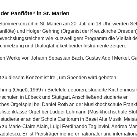
der Panflöte“ in St. Marien
n Sommerkonzert in St. Marien am 20. Juli um 18 Uhr, werden Se
anflöte) und Holger Gehring (Organist der Kreuzkirche Dresden
wechslungsreichem wie kurzweiligem Programm die Vielfalt de
chmelzung und Dialogfähigkeit beider Instrumente zeigen.
gen Werke von Johann Sebastian Bach, Gustav Adolf Merkel, Ga
a.
tt zu diesem Konzert ist frei, um Spenden wird gebeten.
ring (Orgel), 1969 in Bielefeld geboren, studierte Kirchenmusi
chulen in Lübeck und Stuttgart. Anschließend studierte er
sches Orgelspiel bei Daniel Roth an der Musikhochschule Frankf
listenklasse Orgel bei Ludger Lohmann (Musikhochschule Stutt
 studierte er an der Schola Cantorum in Basel Alte Musik. Meist
hn zu Marie-Claire Alain, Luigi Ferdinando Tagliavini, Andrea Ma
dulescu. Er ist Preisträger mehrerer nationaler und internation