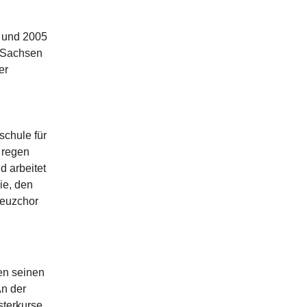
 und 2005
e Sachsen
er
chule für
 regen
d arbeitet
ie, den
reuzchor
ren seinen
An der
sterkurse