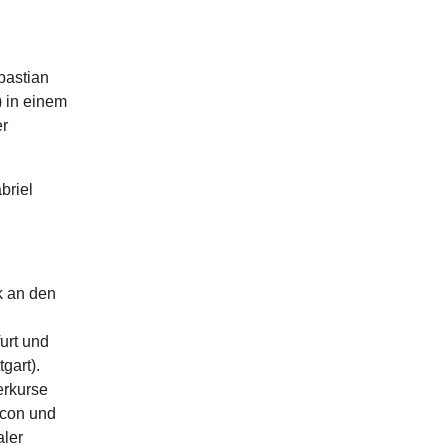
bastian
) in einem
r
briel
k an den
urt und
gart).
erkurse
rcon und
aler