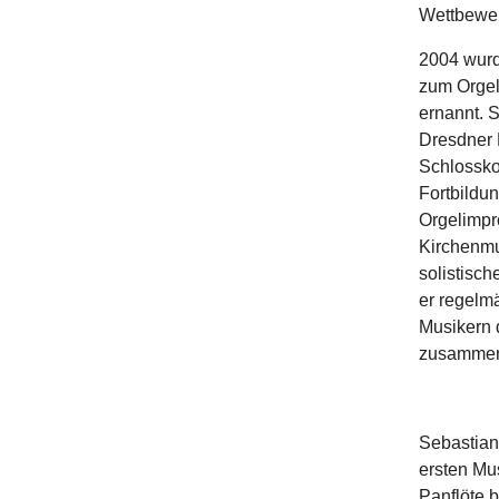
Wettbewerb
2004 wurd
zum Orgel
ernannt. 
Dresdner P
Schlossko
Fortbildun
Orgelimpro
Kirchenmu
solistisch
er regelm
Musikern 
zusamme
Sebastian 
ersten Mus
Panflöte 