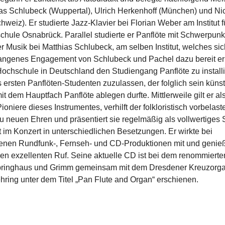
ias Schlubeck (Wuppertal), Ulrich Herkenhoff (München) und Ni
hweiz). Er studierte Jazz-Klavier bei Florian Weber am Institut f
hule Osnabrück. Parallel studierte er Panflöte mit Schwerpunk
r Musik bei Matthias Schlubeck, am selben Institut, welches si
ngenes Engagement von Schlubeck und Pachel dazu bereit erkla
Hochschule in Deutschland den Studiengang Panflöte zu install
 ersten Panflöten-Studenten zuzulassen, der folglich sein küns
 dem Hauptfach Panflöte ablegen durfte. Mittlerweile gilt er als
oniere dieses Instrumentes, verhilft der folkloristisch vorbelast
zu neuen Ehren und präsentiert sie regelmäßig als vollwertiges 
 im Konzert in unterschiedlichen Besetzungen. Er wirkte bei
enen Rundfunk-, Fernseh- und CD-Produktionen mit und genieß
en exzellenten Ruf. Seine aktuelle CD ist bei dem renommierte
ringhaus und Grimm gemeinsam mit dem Dresdener Kreuzorga
hring unter dem Titel „Pan Flute and Organ“ erschienen.