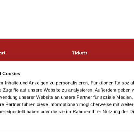
hrt
Tickets
t Cookies
Ev.-luth. Kirchengemeinde St. Marien Lemgo

 Inhalte und Anzeigen zu personalisieren, Funktionen für sozia
· Stiftstraße 56
32657 Lemgo
e Zugriffe auf unsere Website zu analysieren. Außerdem geben w
05261 4981

rwendung unserer Website an unsere Partner für soziale Medien
info@marien-lemgo.de

re Partner führen diese Informationen möglicherweise mit weite
Kontaktinformationen
Cookie-Richtlinie
Impressum
ereitgestellt haben oder die sie im Rahmen Ihrer Nutzung der D
Datenschutzerklärung
ChurchDesk-Login