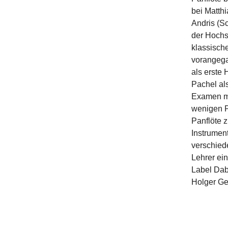
bei Matth
Andris (Sc
der Hochsc
klassische
vorangega
als erste 
Pachel als
Examen mit
wenigen Pi
Panflöte 
Instrument
verschied
Lehrer ein
Label Dab
Holger Ge