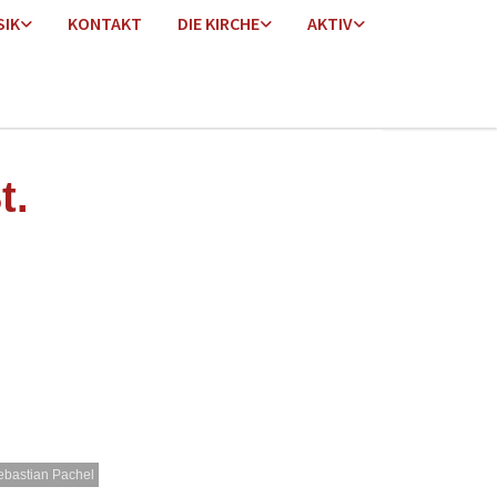
SIK
KONTAKT
DIE KIRCHE
AKTIV
t.
ebastian Pachel